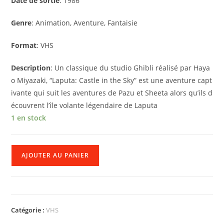
Date de sortie
: 1986
Genre
: Animation, Aventure, Fantaisie
Format
: VHS
Description
: Un classique du studio Ghibli réalisé par Haya
o Miyazaki, “Laputa: Castle in the Sky” est une aventure capt
ivante qui suit les aventures de Pazu et Sheeta alors qu’ils d
écouvrent l’île volante légendaire de Laputa
1 en stock
quantité
AJOUTER AU PANIER
de
Laputa: Castle in the Sky
Catégorie :
VHS